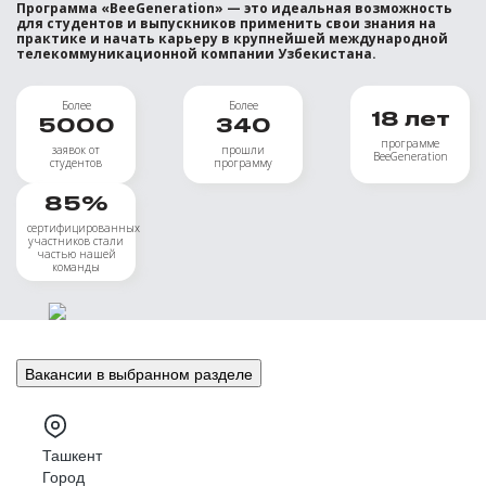
Программа «BeeGeneration» — это идеальная возможность
для студентов и выпускников применить свои знания на
практике и начать карьеру в крупнейшей международной
телекоммуникационной компании Узбекистана.
Более
Более
18
лет
5000
340
программе
заявок от
прошли
BeeGeneration
студентов
программу
85
%
сертифицированных
участников стали
частью нашей
команды
Вакансии в выбранном разделе
Ташкент
Город