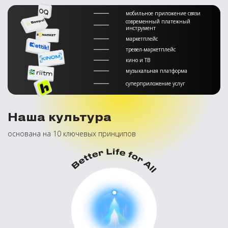
мобильное приложение связи
современный платежный
инструмент
маркетплейс
тревел-маркетплейс
кино и ТВ
музыкальная платформа
суперприложение услуг
Наша культура
основана на 10 ключевых принципов